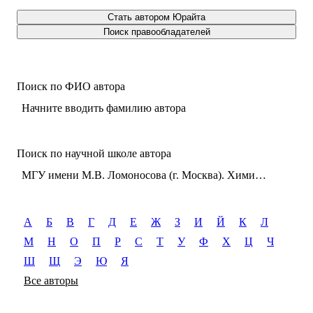
Стать автором Юрайта
Поиск правообладателей
Поиск по ФИО автора
Начните вводить фамилию автора
Поиск по научной школе автора
МГУ имени М.В. Ломоносова (г. Москва). Химический факультет. Кафедра высокомолекулярных соединений
А
Б
В
Г
Д
Е
Ж
З
И
Й
К
Л
М
Н
О
П
Р
С
Т
У
Ф
Х
Ц
Ч
Ш
Щ
Э
Ю
Я
Все авторы