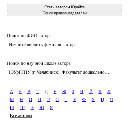
Стать автором Юрайта
Поиск правообладателей
Поиск по ФИО автора
Начните вводить фамилию автора
Поиск по научной школе автора
ЮУрГГПУ (г. Челябинск). Факультет дошкольного, начального и коррекционного образования. Кафедра теории, методики и менеджмента дошкольного образования
А
Б
В
Г
Д
Е
Ж
З
И
Й
К
Л
М
Н
О
П
Р
С
Т
У
Ф
Х
Ц
Ч
Ш
Щ
Э
Ю
Я
Все авторы