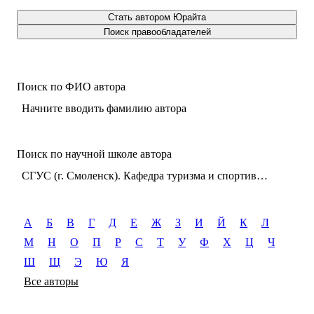
Стать автором Юрайта
Поиск правообладателей
Поиск по ФИО автора
Начните вводить фамилию автора
Поиск по научной школе автора
СГУС (г. Смоленск). Кафедра туризма и спортивного ориентирования
А
Б
В
Г
Д
Е
Ж
З
И
Й
К
Л
М
Н
О
П
Р
С
Т
У
Ф
Х
Ц
Ч
Ш
Щ
Э
Ю
Я
Все авторы