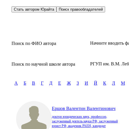
Стать автором Юрайта
Поиск правообладателей
Начните вводить ф
Поиск по ФИО автора
РГУП им. В.М. Лебе
Поиск по научной школе автора
А
Б
В
Г
Д
Е
Ж
З
И
Й
К
Л
М
Ершов Валентин Валентинович
доктор юридических наук, профессор,
заслуженный деятель науки РФ, заслуженный
юрист РФ, академик РАЕН, кандидат