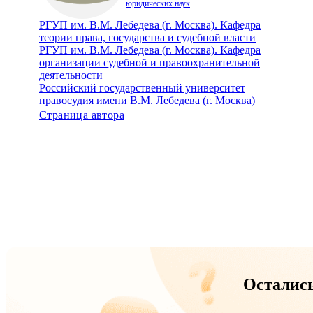
юридических наук
РГУП им. В.М. Лебедева (г. Москва). Кафедра
теории права, государства и судебной власти
РГУП им. В.М. Лебедева (г. Москва). Кафедра
организации судебной и правоохранительной
деятельности
Российский государственный университет
правосудия имени В.М. Лебедева (г. Москва)
Страница автора
Осталис