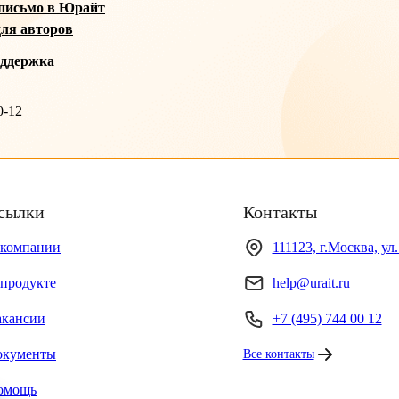
письмо в Юрайт
ля авторов
оддержка
0-12
сылки
Контакты
 компании
111123, г.Москва, ул
продукте
help@urait.ru
акансии
+7 (495) 744 00 12
окументы
Все контакты
омощь