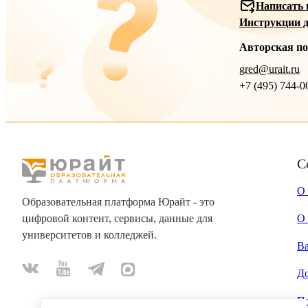
Написать 
Инструкции д
Авторская п
gred@urait.ru
+7 (495) 744-0
С
О
Образовательная платформа Юрайт - это
цифровой контент, сервисы, данные для
О 
университетов и колледжей.
В
Д
П