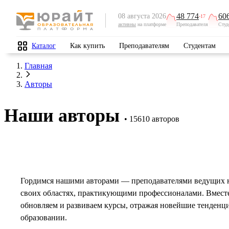
48 774
60
08 августа 2026
-17
активны
на платформе
Преподавателя
Студ
Каталог
Как купить
Преподавателям
Студентам
Главная
Авторы
Наши авторы
15610 авторов
Гордимся нашими авторами — преподавателями ведущих 
своих областях, практикующими профессионалами. Вмест
обновляем и развиваем курсы, отражая новейшие тенденц
образовании.