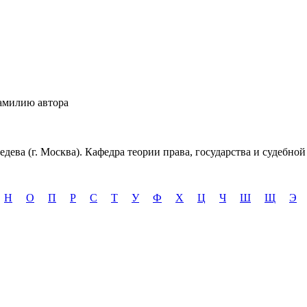
амилию автора
дева (г. Москва). Кафедра теории права, государства и судебной
Н
О
П
Р
С
Т
У
Ф
Х
Ц
Ч
Ш
Щ
Э