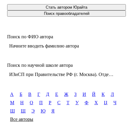
Стать автором Юрайта
Поиск правообладателей
Поиск по ФИО автора
Начните вводить фамилию автора
Поиск по научной школе автора
ИЗиСП при Правительстве РФ (г. Москва). Отдел экологического и аграрного законодательства
А
Б
В
Г
Д
Е
Ж
З
И
Й
К
Л
М
Н
О
П
Р
С
Т
У
Ф
Х
Ц
Ч
Ш
Щ
Э
Ю
Я
Все авторы