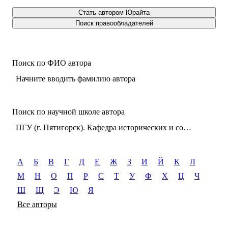
Стать автором Юрайта
Поиск правообладателей
Поиск по ФИО автора
Начните вводить фамилию автора
Поиск по научной школе автора
ПГУ (г. Пятигорск). Кафедра исторических и социально-философских дисциплин, востоковедения и теологии
А
Б
В
Г
Д
Е
Ж
З
И
Й
К
Л
М
Н
О
П
Р
С
Т
У
Ф
Х
Ц
Ч
Ш
Щ
Э
Ю
Я
Все авторы