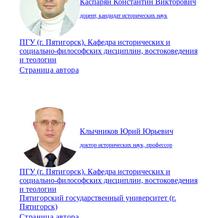
Каспарян Константин Викторович
доцент, кандидат исторических наук
ПГУ (г. Пятигорск). Кафедра исторических и
социально-философских дисциплин, востоковедения
и теологии
Страница автора
Клычников Юрий Юрьевич
доктор исторических наук, профессор
ПГУ (г. Пятигорск). Кафедра исторических и
социально-философских дисциплин, востоковедения
и теологии
Пятигорский государственный университет (г.
Пятигорск)
Страница автора