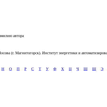
амилию автора
осова (г. Магнитогорск). Институт энергетики и автоматизиро
Н
О
П
Р
С
Т
У
Ф
Х
Ц
Ч
Ш
Щ
Э