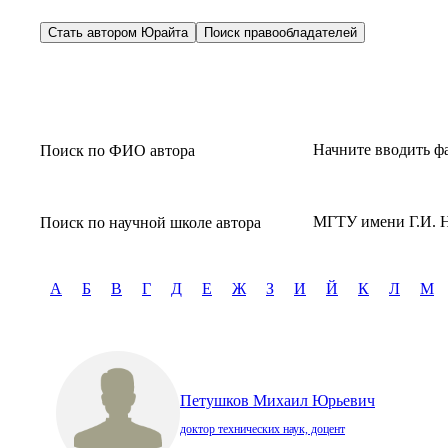
Стать автором Юрайта
Поиск правообладателей
Начните вводить ф
Поиск по ФИО автора
МГТУ имени Г.И. Н
Поиск по научной школе автора
А
Б
В
Г
Д
Е
Ж
З
И
Й
К
Л
М
Петушков Михаил Юрьевич
доктор технических наук, доцент