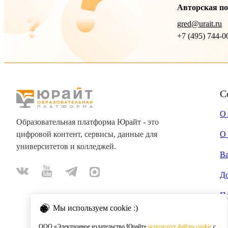
Авторская п
gred@urait.ru
+7 (495) 744-0
С
О
Образовательная платформа Юрайт - это
цифровой контент, сервисы, данные для
О 
университетов и колледжей.
В
Д
П
Мы используем cookie :)
ООО «Электронное издательство Юрайт»
использует файлы cookie
с