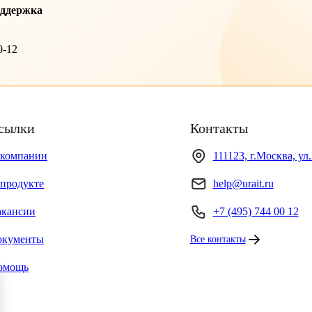
оддержка
0-12
сылки
Контакты
 компании
111123, г.Москва, ул
продукте
help@urait.ru
акансии
+7 (495) 744 00 12
окументы
Все контакты
омощь