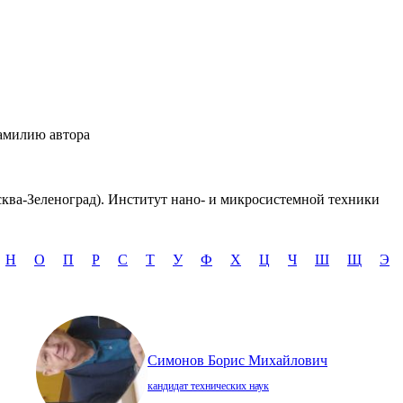
амилию автора
ва-Зеленоград). Институт нано- и микросистемной техники
Н
О
П
Р
С
Т
У
Ф
Х
Ц
Ч
Ш
Щ
Э
Симонов Борис Михайлович
кандидат технических наук