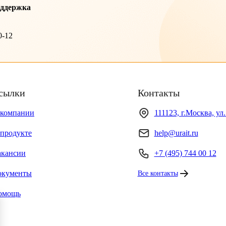
оддержка
0-12
сылки
Контакты
 компании
111123, г.Москва, ул
продукте
help@urait.ru
акансии
+7 (495) 744 00 12
окументы
Все контакты
омощь