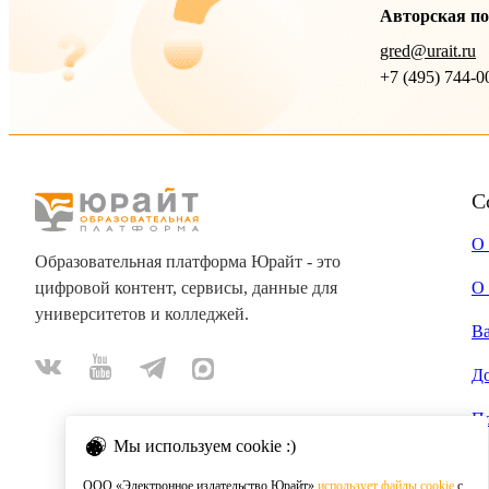
Авторская п
gred@urait.ru
+7 (495) 744-0
С
О
Образовательная платформа Юрайт - это
цифровой контент, сервисы, данные для
О 
университетов и колледжей.
В
Д
П
Мы используем cookie :)
ООО «Электронное издательство Юрайт»
использует файлы cookie
с