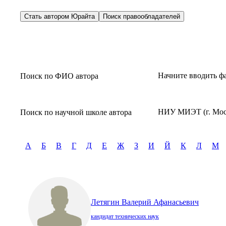
Стать автором Юрайта
Поиск правообладателей
Начните вводить ф
Поиск по ФИО автора
НИУ МИЭТ (г. Моск
Поиск по научной школе автора
А
Б
В
Г
Д
Е
Ж
З
И
Й
К
Л
М
Летягин Валерий Афанасьевич
кандидат технических наук