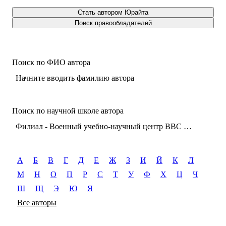
Стать автором Юрайта
Поиск правообладателей
Поиск по ФИО автора
Начните вводить фамилию автора
Поиск по научной школе автора
Филиал - Военный учебно-научный центр ВВС «Военно-воздушная академия имени профессора Н.Е. Жуковского и Ю.А. Гагарина» (г. Челябинск) Кафедра военно-политической работы в войсках (силах)
А
Б
В
Г
Д
Е
Ж
З
И
Й
К
Л
М
Н
О
П
Р
С
Т
У
Ф
Х
Ц
Ч
Ш
Щ
Э
Ю
Я
Все авторы