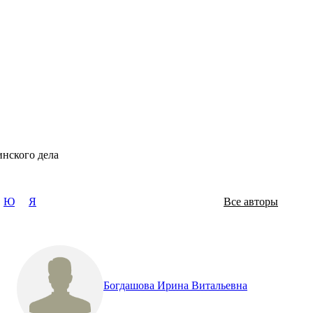
инского дела
Ю
Я
Все авторы
Богдашова Ирина Витальевна