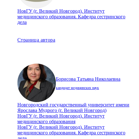
НовГУ (г. Великий Новгород). Институт
медицинского образования. Кафедра сестринского
дела
Страница автора
Борисова Татьяна Николаевна
кандидат медицинских наук
Новгородский государственный университет имени
Ярослава Мудрого (г. Великий Новгород)
НовГУ (г. Великий Новгород). Институт
медицинского образования
НовГУ (г. Великий Новгород). Институт
медицинского образования. Кафедра сестринского
дела