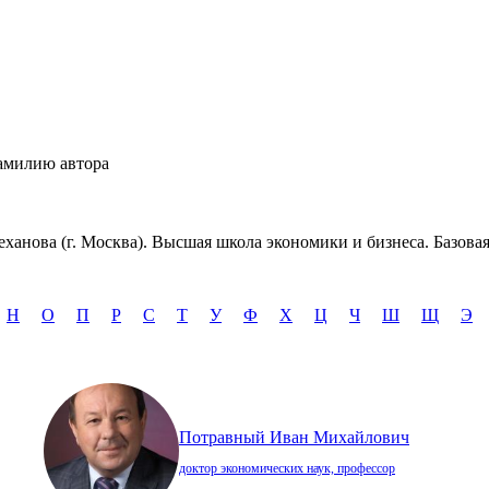
амилию автора
еханова (г. Москва). Высшая школа экономики и бизнеса. Базов
Н
О
П
Р
С
Т
У
Ф
Х
Ц
Ч
Ш
Щ
Э
Потравный Иван Михайлович
доктор экономических наук, профессор