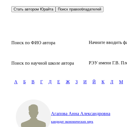
Стать автором Юрайта
Поиск правообладателей
Начните вводить ф
Поиск по ФИО автора
РЭУ имени Г.В. Пл
Поиск по научной школе автора
А
Б
В
Г
Д
Е
Ж
З
И
Й
К
Л
М
Агапова Анна Александровна
кандидат экономических наук