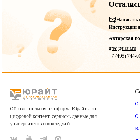
Осталис
Написать 
Инструкции д
Авторская п
gred@urait.ru
+7 (495) 744-0
С
О
Образовательная платформа Юрайт - это
цифровой контент, сервисы, данные для
О 
университетов и колледжей.
В