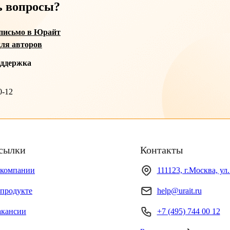
ь вопросы?
письмо в Юрайт
ля авторов
оддержка
0-12
сылки
Контакты
 компании
111123, г.Москва, ул
продукте
help@urait.ru
акансии
+7 (495) 744 00 12