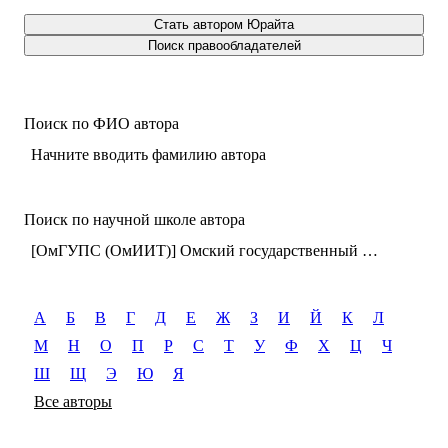
Стать автором Юрайта
Поиск правообладателей
Поиск по ФИО автора
Начните вводить фамилию автора
Поиск по научной школе автора
[ОмГУПС (ОмИИТ)] Омский государственный университет путей сообщения (г. Омск)
А
Б
В
Г
Д
Е
Ж
З
И
Й
К
Л
М
Н
О
П
Р
С
Т
У
Ф
Х
Ц
Ч
Ш
Щ
Э
Ю
Я
Все авторы