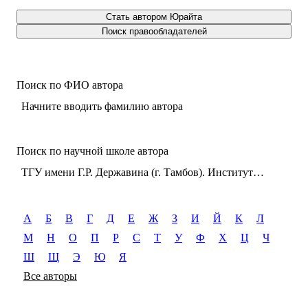
Стать автором Юрайта
Поиск правообладателей
Поиск по ФИО автора
Начните вводить фамилию автора
Поиск по научной школе автора
ТГУ имени Г.Р. Державина (г. Тамбов). Институт экономики, информационных технологий и креативных индустрий. Факультет массовых коммуникаций и креативных индустрий. Кафедра журналистики, рекламы и связей с общественностью
А
Б
В
Г
Д
Е
Ж
З
И
Й
К
Л
М
Н
О
П
Р
С
Т
У
Ф
Х
Ц
Ч
Ш
Щ
Э
Ю
Я
Все авторы