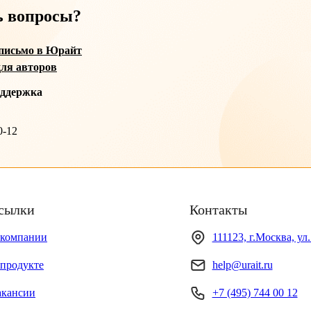
ь вопросы?
письмо в Юрайт
ля авторов
оддержка
0-12
сылки
Контакты
 компании
111123, г.Москва, ул
продукте
help@urait.ru
акансии
+7 (495) 744 00 12