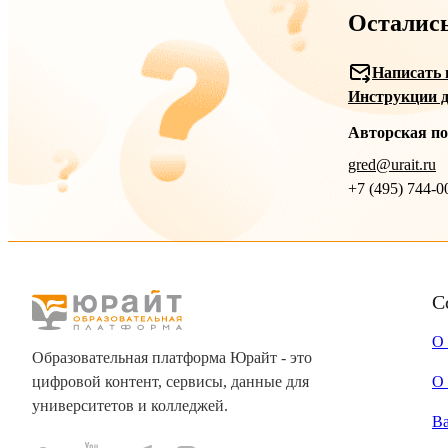
Осталис
Написать 
Инструкции д
Авторская п
gred@urait.ru
+7 (495) 744-0
С
О
Образовательная платформа Юрайт - это
цифровой контент, сервисы, данные для
О 
университетов и колледжей.
В