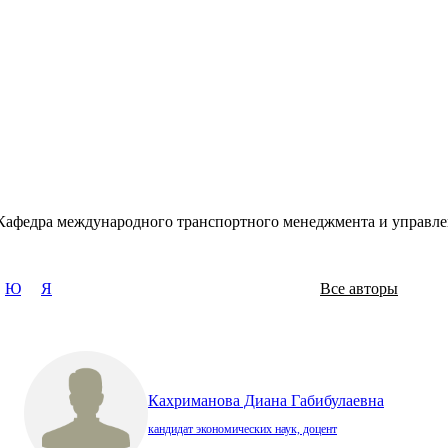
Кафедра международного транспортного менеджмента и управле
Ю
Я
Все авторы
Кахриманова Диана Габибулаевна
кандидат экономических наук, доцент