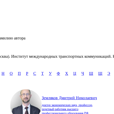
амилию автора
сква). Институт международных транспортных коммуникаций. 
Н
О
П
Р
С
Т
У
Ф
Х
Ц
Ч
Ш
Щ
Э
Земляков Дмитрий Николаевич
доктор экономических наук, профессор,
почетный работник высшего
профессионального образования РФ