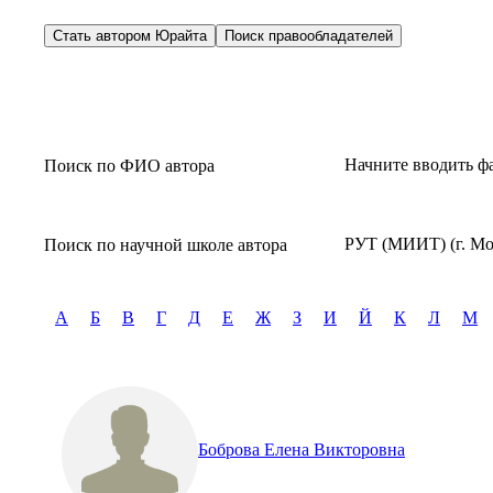
Стать автором Юрайта
Поиск правообладателей
Начните вводить ф
Поиск по ФИО автора
РУТ (МИИТ) (г. Мо
Поиск по научной школе автора
А
Б
В
Г
Д
Е
Ж
З
И
Й
К
Л
М
Боброва Елена Викторовна