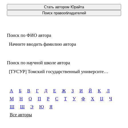
Стать автором Юрайта
Поиск правообладателей
Поиск по ФИО автора
Начните вводить фамилию автора
Поиск по научной школе автора
[ТУСУР] Томский государственный университет систем управления и радиоэлектроники (г. Томск)
А
Б
В
Г
Д
Е
Ж
З
И
Й
К
Л
М
Н
О
П
Р
С
Т
У
Ф
Х
Ц
Ч
Ш
Щ
Э
Ю
Я
Все авторы