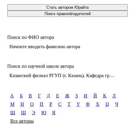
Стать автором Юрайта
Поиск правообладателей
Поиск по ФИО автора
Начните вводить фамилию автора
Поиск по научной школе автора
Казанский филиал РГУП (г. Казань). Кафедра гражданского процессуального права
А
Б
В
Г
Д
Е
Ж
З
И
Й
К
Л
М
Н
О
П
Р
С
Т
У
Ф
Х
Ц
Ч
Ш
Щ
Э
Ю
Я
Все авторы