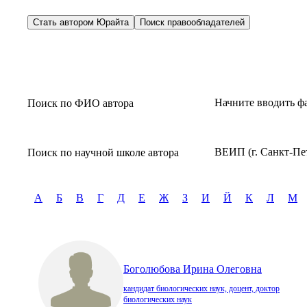
Стать автором Юрайта
Поиск правообладателей
Начните вводить ф
Поиск по ФИО автора
ВЕИП (г. Санкт-Пе
Поиск по научной школе автора
А
Б
В
Г
Д
Е
Ж
З
И
Й
К
Л
М
Боголюбова Ирина Олеговна
кандидат биологических наук, доцент, доктор
биологических наук