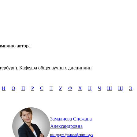
амилию автора
тербург). Кафедра общенаучных дисциплин
Н
О
П
Р
С
Т
У
Ф
Х
Ц
Ч
Ш
Щ
Э
Замалиева Снежана
Александровна
кандидат философских наук