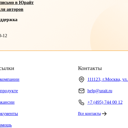
письмо в Юрайт
ля авторов
оддержка
0-12
сылки
Контакты
 компании
111123, г.Москва, ул
продукте
help@urait.ru
акансии
+7 (495) 744 00 12
окументы
Все контакты
омощь