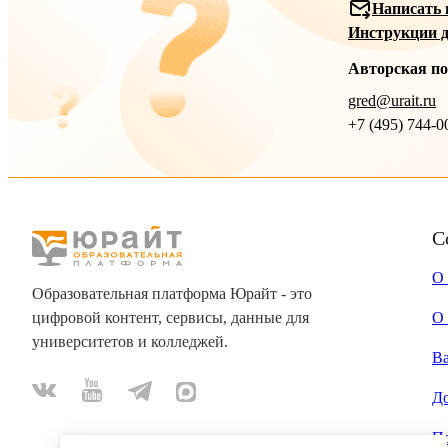
Написать 
Инструкции д
Авторская п
gred@urait.ru
+7 (495) 744-0
С
О
Образовательная платформа Юрайт - это
цифровой контент, сервисы, данные для
О 
университетов и колледжей.
В
Д
П