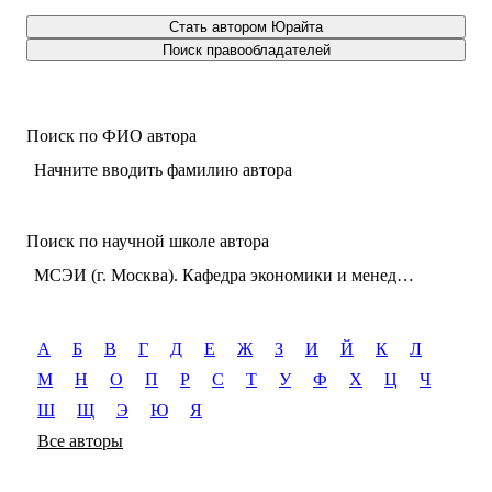
Стать автором Юрайта
Поиск правообладателей
Поиск по ФИО автора
Начните вводить фамилию автора
Поиск по научной школе автора
МСЭИ (г. Москва). Кафедра экономики и менеджмента
А
Б
В
Г
Д
Е
Ж
З
И
Й
К
Л
М
Н
О
П
Р
С
Т
У
Ф
Х
Ц
Ч
Ш
Щ
Э
Ю
Я
Все авторы