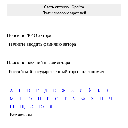
Стать автором Юрайта
Поиск правообладателей
Поиск по ФИО автора
Начните вводить фамилию автора
Поиск по научной школе автора
Российский государственный торгово-экономический университет (г. Москва). Юридический факультет. Кафедра гражданского и трудового права
А
Б
В
Г
Д
Е
Ж
З
И
Й
К
Л
М
Н
О
П
Р
С
Т
У
Ф
Х
Ц
Ч
Ш
Щ
Э
Ю
Я
Все авторы