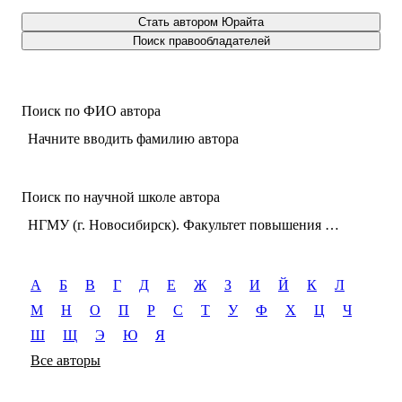
Стать автором Юрайта
Поиск правообладателей
Поиск по ФИО автора
Начните вводить фамилию автора
Поиск по научной школе автора
НГМУ (г. Новосибирск). Факультет повышения квалификации и профессиональной переподготовки врачей. Кафедра организации здравоохранения и общественного здоровья
А
Б
В
Г
Д
Е
Ж
З
И
Й
К
Л
М
Н
О
П
Р
С
Т
У
Ф
Х
Ц
Ч
Ш
Щ
Э
Ю
Я
Все авторы