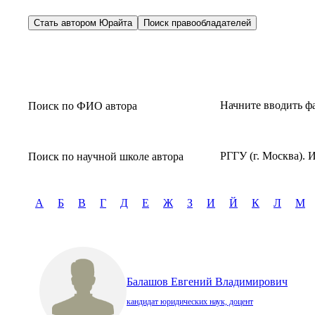
Стать автором Юрайта
Поиск правообладателей
Начните вводить ф
Поиск по ФИО автора
РГГУ (г. Москва). 
Поиск по научной школе автора
А
Б
В
Г
Д
Е
Ж
З
И
Й
К
Л
М
Балашов Евгений Владимирович
кандидат юридических наук, доцент