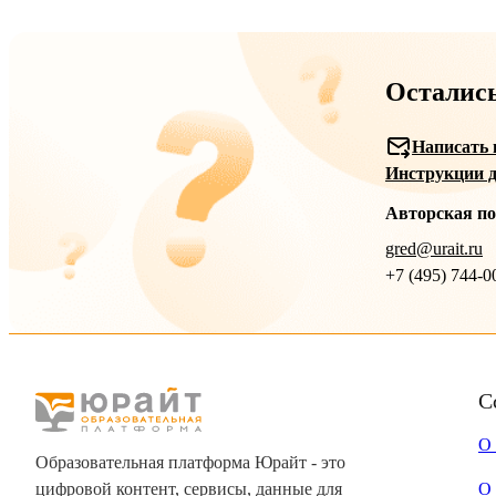
Осталис
Написать 
Инструкции д
Авторская п
gred@urait.ru
+7 (495) 744-0
С
О
Образовательная платформа Юрайт - это
цифровой контент, сервисы, данные для
О 