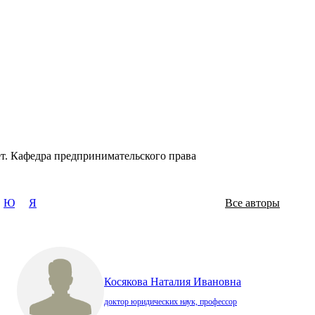
ет. Кафедра предпринимательского права
Ю
Я
Все авторы
Косякова Наталия Ивановна
доктор юридических наук, профессор