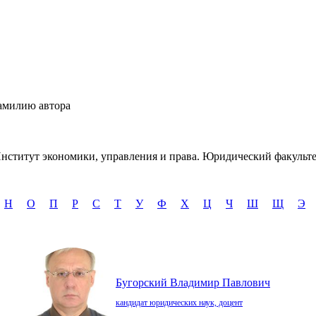
амилию автора
Институт экономики, управления и права. Юридический факульт
Н
О
П
Р
С
Т
У
Ф
Х
Ц
Ч
Ш
Щ
Э
Бугорский Владимир Павлович
кандидат юридических наук, доцент