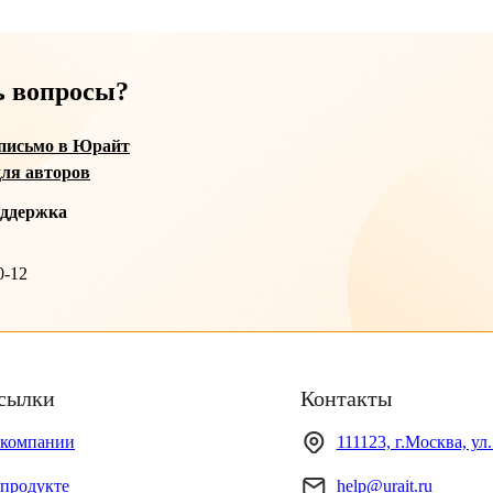
ь вопросы?
письмо в Юрайт
ля авторов
оддержка
0-12
сылки
Контакты
 компании
111123, г.Москва, ул
продукте
help@urait.ru