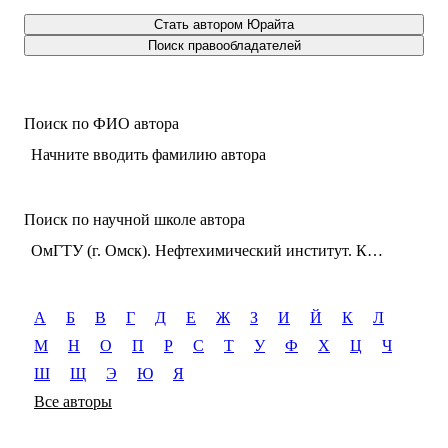
Стать автором Юрайта
Поиск правообладателей
Поиск по ФИО автора
Начните вводить фамилию автора
Поиск по научной школе автора
ОмГТУ (г. Омск). Нефтехимический институт. Кафедра холодильной и компрессорной техники и технологии
А
Б
В
Г
Д
Е
Ж
З
И
Й
К
Л
М
Н
О
П
Р
С
Т
У
Ф
Х
Ц
Ч
Ш
Щ
Э
Ю
Я
Все авторы