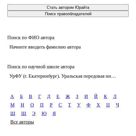
Стать автором Юрайта
Поиск правообладателей
Поиск по ФИО автора
Начните вводить фамилию автора
Поиск по научной школе автора
УрФУ (г. Екатеринбург). Уральская передовая инженерная школа «Цифровое производство»
А
Б
В
Г
Д
Е
Ж
З
И
Й
К
Л
М
Н
О
П
Р
С
Т
У
Ф
Х
Ц
Ч
Ш
Щ
Э
Ю
Я
Все авторы