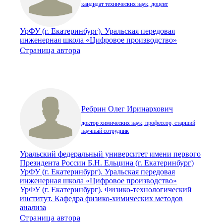
кандидат технических наук, доцент
УрФУ (г. Екатеринбург). Уральская передовая
инженерная школа «Цифровое производство»
Страница автора
Ребрин Олег Иринархович
доктор химических наук, профессор, старший
научный сотрудник
Уральский федеральный университет имени первого
Президента России Б.Н. Ельцина (г. Екатеринбург)
УрФУ (г. Екатеринбург). Уральская передовая
инженерная школа «Цифровое производство»
УрФУ (г. Екатеринбург). Физико-технологический
институт. Кафедра физико-химических методов
анализа
Страница автора