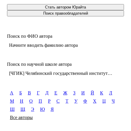
Стать автором Юрайта
Поиск правообладателей
Поиск по ФИО автора
Начните вводить фамилию автора
Поиск по научной школе автора
[ЧГИК] Челябинский государственный институт культуры (г. Челябинск)
А
Б
В
Г
Д
Е
Ж
З
И
Й
К
Л
М
Н
О
П
Р
С
Т
У
Ф
Х
Ц
Ч
Ш
Щ
Э
Ю
Я
Все авторы