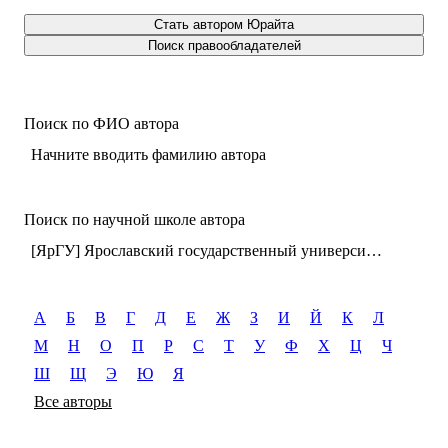
Стать автором Юрайта
Поиск правообладателей
Поиск по ФИО автора
Начните вводить фамилию автора
Поиск по научной школе автора
[ЯрГУ] Ярославский государственный университет имени П.Г. Демидова (г. Ярославль)
А
Б
В
Г
Д
Е
Ж
З
И
Й
К
Л
М
Н
О
П
Р
С
Т
У
Ф
Х
Ц
Ч
Ш
Щ
Э
Ю
Я
Все авторы