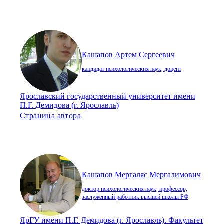
Кашапов Артем Сергеевич
кандидат психологических наук, доцент
Ярославский государственный университет имени
П.Г. Демидова (г. Ярославль)
Страница автора
Кашапов Мергаляс Мергалимович
доктор психологических наук, профессор,
заслуженный работник высшей школы РФ
ЯрГУ имени П.Г. Демидова (г. Ярославль). Факультет