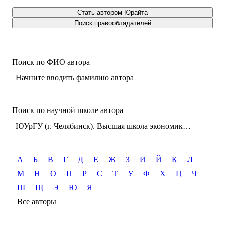
Стать автором Юрайта
Поиск правообладателей
Поиск по ФИО автора
Начните вводить фамилию автора
Поиск по научной школе автора
ЮУрГУ (г. Челябинск). Высшая школа экономики и управления
А
Б
В
Г
Д
Е
Ж
З
И
Й
К
Л
М
Н
О
П
Р
С
Т
У
Ф
Х
Ц
Ч
Ш
Щ
Э
Ю
Я
Все авторы