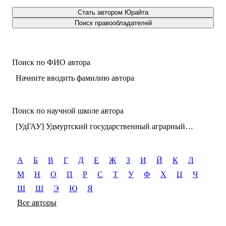
Стать автором Юрайта
Поиск правообладателей
Поиск по ФИО автора
Начните вводить фамилию автора
Поиск по научной школе автора
[УдГАУ] Удмуртский государственный аграрный университет (г. Ижевск)
А
Б
В
Г
Д
Е
Ж
З
И
Й
К
Л
М
Н
О
П
Р
С
Т
У
Ф
Х
Ц
Ч
Ш
Щ
Э
Ю
Я
Все авторы