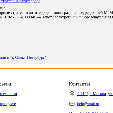
 стратегии антитеррора
ние
рные стратегии антитеррора : монография / под редакцией М. М
978-5-534-10808-8. — Текст : электронный // Образовательная пл
лиза (г. Санкт-Петербург)
сылки
Контакты
 компании
111123, г.Москва, ул
продукте
help@urait.ru