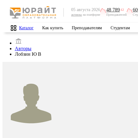
48 789
60
05 августа 2026
-12
активны
на платформе
Преподавателей
Сту
Каталог
Как купить
Преподавателям
Студентам
Авторы
Лобзин Ю В