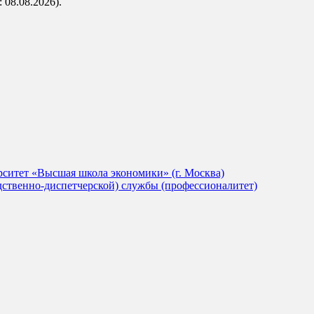
 08.08.2026).
ситет «Высшая школа экономики» (г. Москва)
дственно-диспетчерской) службы (профессионалитет)