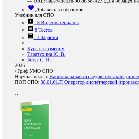
— URL: https://urait.ru/bcode/587423 (дата обращения:
Добавить в избранное
Учебник для СПО
18 Видеоматериалов
8 Тестов
11 Заданий
Курс с экзаменом
Таратухина Ю. В.
Безус С. Н.
2026
/
Гриф УМО СПО
Научная школа:
Национальный исследовательский универ
ПОП СПО:
38.01.01.П Оператор диспетчерской (произво
…