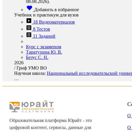
08.08.2026).
Добавить в избранное
Учебник и практикум для вузов
18 Видеоматериалов
8 Тестов
11 Заданий
Курс с экзаменом
Таратухина Ю. В.
Безус С. Н.
2026
/
Гриф УМО ВО
Научная школа:
Национальный исследовательский универ
…
С
О
Образовательная платформа Юрайт - это
цифровой контент, сервисы, данные для
О 