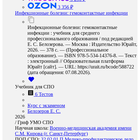
3 356 ₽
Инфекционные болезни: гемоконтактные инфекции
Инфекционные болезни: гемоконтактные
инфекции : учебник для среднего
профессионального образования / под редакцией
Е. С. Белозерова. — Москва : Издательство Юрайт,
2026. — 378 с. — (Профессиональное
образование). — ISBN 978-5-534-14376-8. — Текст
: электронный // Образовательная платформа
Юрайт [сайт]. — URL: https://urait.ru/bcode/588722
(дата обращения: 07.08.2026).
Учебник для СПО
6 Тестов
Курс с экзаменом
Белозеров Е. С.
2026
/
Гриф УМО СПО
Научная школа:
Военно-медицинская академия имени
С.М. Кирова (г. Санкт-Петербург)
ПОП СПО:
32.02.01.П Медико-профилактическое дело