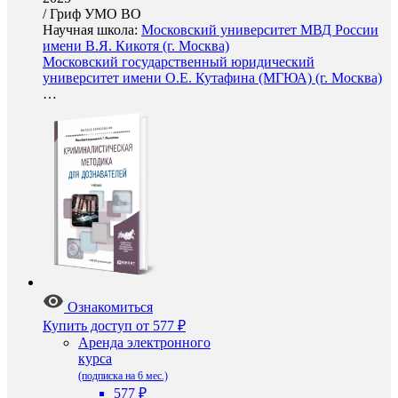
/
Гриф УМО ВО
Научная школа:
Московский университет МВД России
имени В.Я. Кикотя (г. Москва)
Московский государственный юридический
университет имени О.Е. Кутафина (МГЮА) (г. Москва)
…
Ознакомиться
Купить доступ
от 577 ₽
Аренда электронного
курса
(подписка на 6 мес.)
577 ₽