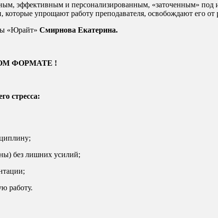
ным, эффективным и персонализированным, «заточенным» под и
и, которые упрощают работу преподавателя, освобождают его от
рмы «Юрайт»
Смирнова Екатерина.
ОМ ФОРМАТЕ !
го стресса:
сциплину;
ены) без лишних усилий;
нтации;
ю работу.