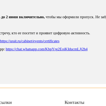
ь
до 2 июня включительно,
чтобы мы оформили пропуск. Не забуд
тречу, кто ее посетит и проявит цифровую активность.
https://urait.ru/cabinet/events/certificates
App:
https://chat.whatsapp.com/KbpYrg2EoiKIducmLJj2h4
сылки
Контакты