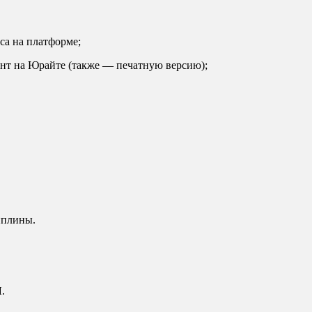
са на платформе;
ент на Юрайте (также — печатную версию);
иплины.
Я
.