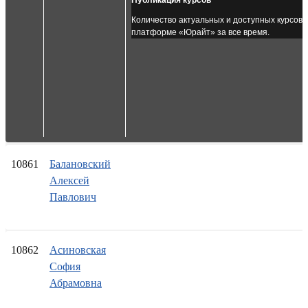
Публикация курсов
Количество актуальных и доступных курсов,
платформе «Юрайт» за все время.
10861
Балановский
Алексей
Павлович
10862
Асиновская
София
Абрамовна