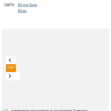
10870
Нгуен Ким
Нган
1087
+45
- изменение показателя за последние 3 месяца