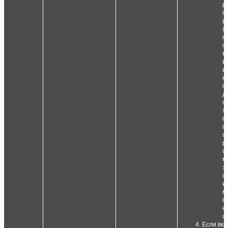
р
п
р
(
к
с
в
в
и
к
п
д
с
т.
п
п
о
р
с
м
з
с
и
м
п
н
с
Если вкл