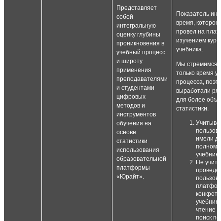
Представляет
Показатель инт
собой
время, которое
интегральную
провел на плат
оценку глубины
изучением курс
проникновения в
учебника.
учебный процесс
и широту
Мы стремимся 
применения
только время у
преподавателями
процесса, поэт
и студентами
выработали ря
цифровых
для более объе
методов и
статистики.
инструментов
Учитыва
обучения на
пользов
основе
имели до
статистики
полному 
использования
учебнику
образовательной
Не учиты
платформы
проведе
«Юрайт».
пользов
платфор
конкретн
учебника
чтение н
поиск по