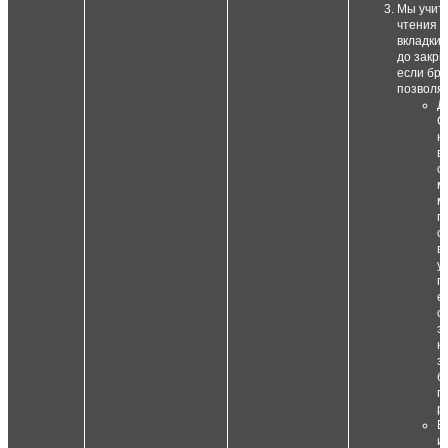
Мы учит
чтения о
вкладки 
до закры
если бр
позволяе
Д
C
н
в
с
м
м
п
о
в
у
п
е
о
э
н
з
б
п
р
В
и