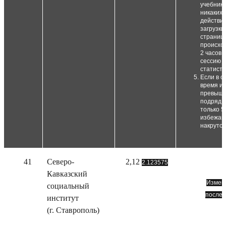
учебника
никаких 
действий
загрузки
страниц)
происход
2 часов,
сессию и
статисти
Если в с
время и
превыша
подряд,
только 5
избежан
накруток
41
Северо-
2,12
2.123575
Кавказский
Измене
социальный
послед
институт
(г. Ставрополь)