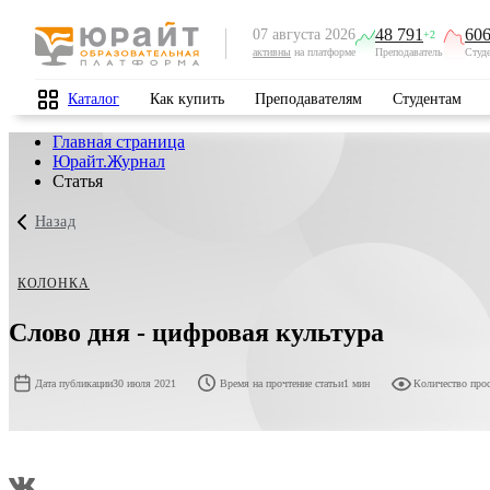
48 791
606
07 августа 2026
+2
активны
на платформе
Преподаватель
Студ
Каталог
Как купить
Преподавателям
Студентам
Главная страница
Юрайт.Журнал
Статья
Назад
КОЛОНКА
Слово дня - цифровая культура
Дата публикации
30 июля 2021
Время на прочтение статьи
1 мин
Количество про