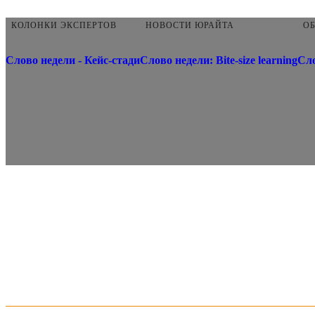
КОЛОНКИ ЭКСПЕРТОВ
НОВОСТИ ЮРАЙТА
О
Слово недели - Кейс-стади
Слово недели: Bite-size learning
Сл