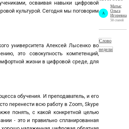
учениками, осваивая навыки цифровой
Матыс
фровой культурой. Сегодня мы поговорим
Ольга
A
Игоревна
50 статей
Слово
кого университета Алексей Лысенко во
недели
нию, это совокупность компетенций,
мфортной жизни в цифровой среде, для
есса обучения. И преподаватель, и его
сто перенести всю работу в Zoom, Skype
кже понять, с какой конкретной целью
нии - это и правильно спланированная
и хорошо налаженная цифровая обратная