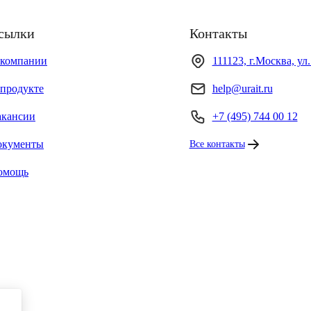
сылки
Контакты
 компании
111123, г.Москва, ул
продукте
help@urait.ru
акансии
+7 (495) 744 00 12
окументы
Все контакты
омощь