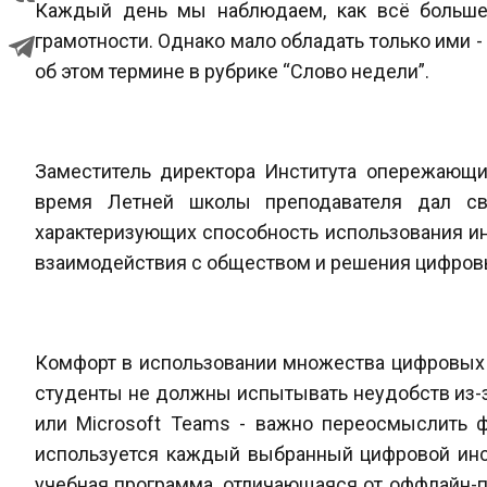
Каждый день мы наблюдаем, как всё больше 
грамотности. Однако мало обладать только ими 
об этом термине в рубрике “Слово недели”.
Заместитель директора Института опережающих
время Летней школы преподавателя дал сво
характеризующих способность использования и
взаимодействия с обществом и решения цифровы
Комфорт в использовании множества цифровых и
студенты не должны испытывать неудобств из-за
или Microsoft Teams - важно переосмыслить ф
используется каждый выбранный цифровой инст
учебная программа, отличающаяся от оффлайн-п