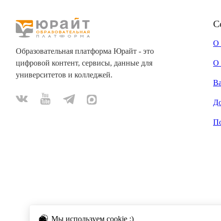
С
О
Образовательная платформа Юрайт - это
цифровой контент, сервисы, данные для
О 
университетов и колледжей.
В
Д
П
Мы используем cookie :)