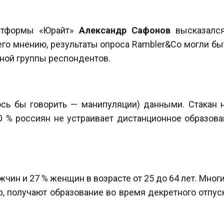
латформы «Юрайт»
Александр Сафонов
высказался
о мнению, результаты опроса Rambler&Co могли бы
ной группы респондентов.
сь бы говорить — манипуляции) данными. Стакан н
50 % россиян не устраивает дистанционное образова
чин и 27 % женщин в возрасте от 25 до 64 лет. Мног
получают образование во время декретного отпуска