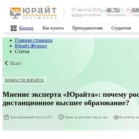
48 791
606
07 августа 2026
+2
активны
на платформе
Преподаватель
Студ
Каталог
Как купить
Преподавателям
Студентам
Главная страница
Юрайт.Журнал
Статья
Назад
НОВОСТИ ЮРАЙТА
Мнение эксперта «Юрайта»: почему рос
дистанционное высшее образование?
Дата публикации
04 августа 2021
Время на прочтение статьи
1 мин
Количество п