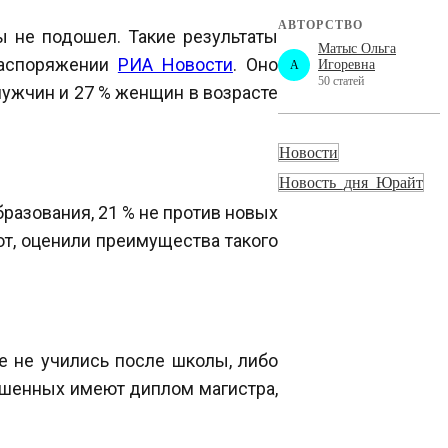
АВТОРСТВО
 не подошел. Такие результаты
Матыс Ольга
распоряжении
РИА Новости
. Оно
Игоревна
A
50 статей
 мужчин и 27 % женщин в возрасте
Новости
Новость_дня_Юрайт
бразования, 21 % не против новых
рот, оценили преимущества такого
е не учились после школы, либо
ошенных имеют диплом магистра,