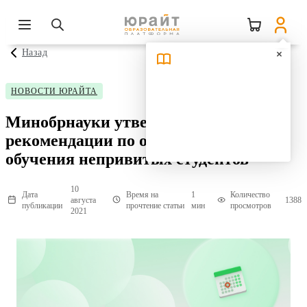
Назад
НОВОСТИ ЮРАЙТА
Минобрнауки утвердило
рекомендации по организации
обучения непривитых студентов
10
Дата
Время на
1
Количество
августа
1388
публикации
прочтение статьи
мин
просмотров
2021