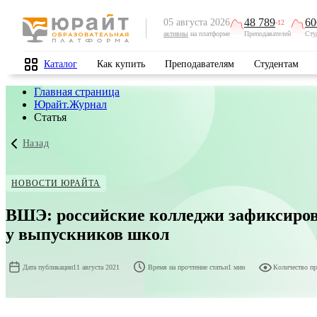
48 789
60
05 августа 2026
-12
активны
на платформе
Преподавателей
Сту
Каталог
Как купить
Преподавателям
Студентам
Главная страница
Юрайт.Журнал
Статья
Назад
НОВОСТИ ЮРАЙТА
ВШЭ: российские колледжи зафиксиров
у выпускников школ
Дата публикации
11 августа 2021
Время на прочтение статьи
1 мин
Количество п