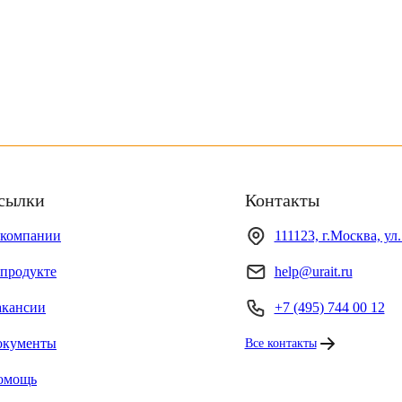
сылки
Контакты
 компании
111123, г.Москва, ул
продукте
help@urait.ru
акансии
+7 (495) 744 00 12
окументы
Все контакты
омощь