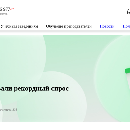
6 977
-22
дентов
Учебным заведениям
Обучение преподавателей
Новости
Пом
али рекордный спрос
росмотров
1335