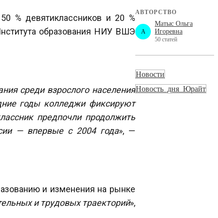
АВТОРСТВО
50 % девятиклассников и 20 %
Матыс Ольга
Института образования НИУ ВШЭ
Игоревна
A
50 статей
Новости
ния среди взрослого населения
Новость_дня_Юрайт
едние годы колледжи фиксируют
классник предпочли продолжить
сии — впервые с 2004 года
», —
разованию и изменения на рынке
тельных и трудовых траекторий
»,