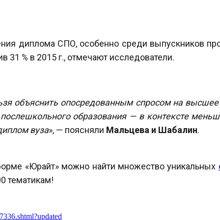
ения диплома СПО, особенно среди выпускников пр
ив 31 % в 2015 г., отмечают исследователи.
ьзя объяснить опосредованным спросом на высшее 
послешкольного образования — в контексте меньши
диплом вуза
», — поясняли
Мальцева и Шабалин
.
тформе «Юрайт» можно найти множество уникальных
0 тематикам!
67336.shtml?updated