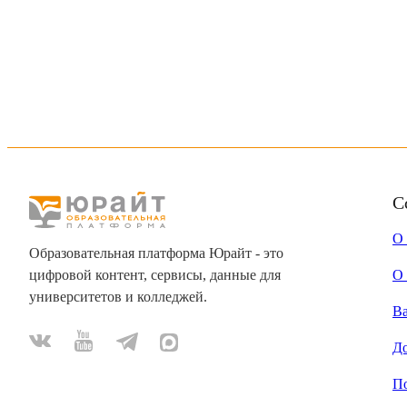
С
О
Образовательная платформа Юрайт - это
цифровой контент, сервисы, данные для
О 
университетов и колледжей.
В
Д
П