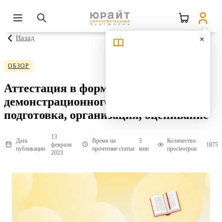
Назад
ОБЗОР
Аттестация в форме
демонстрационного экзамена:
подготовка, организация, оценивание
13
Дата
Время на
3
Количество
февраля
1875
публикации
прочтение статьи
мин
просмотров
2023