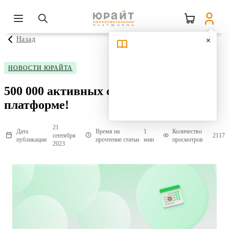
Назад
НОВОСТИ ЮРАЙТА
500 000 активных студентов на
платформе!
21
Дата
Время на
1
Количество
сентября
2117
публикации
прочтение статьи
мин
просмотров
2023