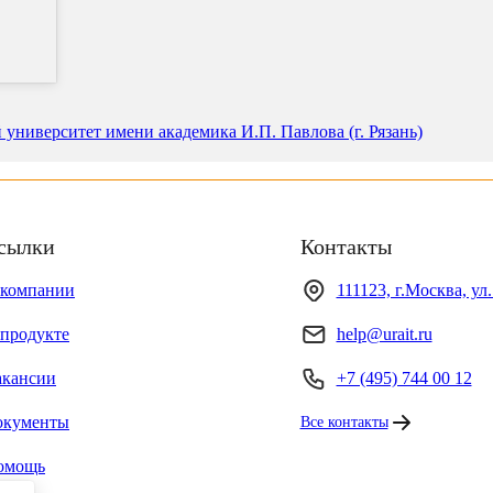
университет имени академика И.П. Павлова (г. Рязань)
сылки
Контакты
 компании
111123, г.Москва, ул
продукте
help@urait.ru
акансии
+7 (495) 744 00 12
окументы
Все контакты
омощь