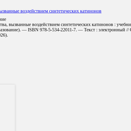
вызванные воздействием синтетических катинонов
ние
тва, вызванные воздействием синтетических катинонов : учебник
азование). — ISBN 978-5-534-22011-7. — Текст : электронный /
026).