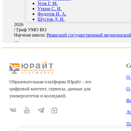
Усов Г. М.
Уткин С. И.
Федотов И. А.
Шустов Д. И.
2026
/
Гриф УМО ВО
Научная школа:
Рязанский государственный медицинский 
…
С
О
Образовательная платформа Юрайт - это
цифровой контент, сервисы, данные для
О 
университетов и колледжей.
В
Д
П