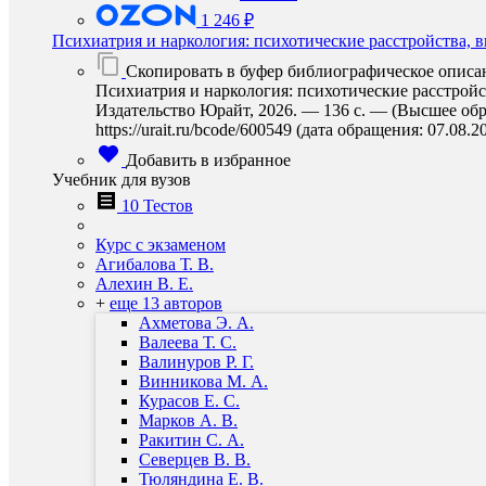
1 246 ₽
Психиатрия и наркология: психотические расстройства, 
Скопировать в буфер библиографическое описа
Психиатрия и наркология: психотические расстройс
Издательство Юрайт, 2026. — 136 с. — (Высшее обр
https://urait.ru/bcode/600549 (дата обращения: 07.08.2
Добавить в избранное
Учебник для вузов
10 Тестов
Курс с экзаменом
Агибалова Т. В.
Алехин В. Е.
+
еще 13 авторов
Ахметова Э. А.
Валеева Т. С.
Валинуров Р. Г.
Винникова М. А.
Курасов Е. С.
Марков А. В.
Ракитин С. А.
Северцев В. В.
Тюляндина Е. В.