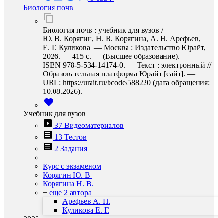
Биология почв
Биология почв : учебник для вузов /
Ю. В. Корягин, Н. В. Корягина, А. Н. Арефьев,
Е. Г. Куликова. — Москва : Издательство Юрайт,
2026. — 415 с. — (Высшее образование). —
ISBN 978-5-534-14174-0. — Текст : электронный //
Образовательная платформа Юрайт [сайт]. —
URL: https://urait.ru/bcode/588220 (дата обращения:
10.08.2026).
Учебник для вузов
37 Видеоматериалов
13 Тестов
2 Задания
Курс с экзаменом
Корягин Ю. В.
Корягина Н. В.
+
еще 2 автора
Арефьев А. Н.
Куликова Е. Г.