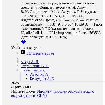
Оценка машин, оборудования и транспортных
средств : учебник для вузов / А. Н. Асаул,
В. Н. Старинский, М. А. Асаул, А. Г. Бездудная ;
под редакцией А. Н. Асаула. — Москва :
Издательство Юрайт, 2025. — 183 с. — (Высшее
образование). — ISBN 978-5-534-18539-3. — Текст
: электронный // Образовательная платформа
Юрайт [сайт]. — URL: https://urait.ru/bcode/563583
(дата обращения: 09.08.2026).
Учебник для вузов
1 Видеоматериал
Асаул А. Н.
Старинский В. Н.
+
еще 2 автора
Асаул М. А.
Бездудная А. Г.
2025
/
Гриф УМО
Научная школа:
Институт проблем экономического
возрождения (г. СПб.)
…