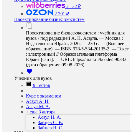
2 132 ₽
2 201 ₽
Проектирование бизнес-экосистем
Проектирование бизнес-экосистем : учебник для
вузов / под редакцией А. Н. Асаула. — Москва :
Издательство Юрайт, 2026. — 230 с. — (Высшее
образование). — ISBN 978-5-534-20135-2. — Текст
: электронный // Образовательная платформа
Юрайт [сайт]. — URL: https://urait.ru/bcode/590333
(дата обращения: 09.08.2026).
Учебник для вузов
9 Тестов
Курс с экзаменом
Асаул А. Н.
Асаул М. А.
+
еще 3 автора
Асаул Н. А.
Зайцев С. В.
Зайцев Н. С.