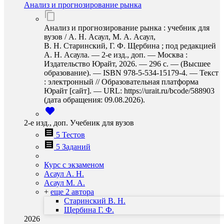
Анализ и прогнозирование рынка
Анализ и прогнозирование рынка : учебник для
вузов / А. Н. Асаул, М. А. Асаул,
В. Н. Старинский, Г. Ф. Щербина ; под редакцией
А. Н. Асаула. — 2-е изд., доп. — Москва :
Издательство Юрайт, 2026. — 296 с. — (Высшее
образование). — ISBN 978-5-534-15179-4. — Текст
: электронный // Образовательная платформа
Юрайт [сайт]. — URL: https://urait.ru/bcode/588903
(дата обращения: 09.08.2026).
2-е изд., доп. Учебник для вузов
5 Тестов
5 Заданий
Курс с экзаменом
Асаул А. Н.
Асаул М. А.
+
еще 2 автора
Старинский В. Н.
Щербина Г. Ф.
2026