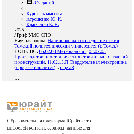
8 Заданий
Курс с экзаменом
Атрошенко Ю. К.
Кравченко Е. В.
2025
/
Гриф УМО СПО
Научная школа:
Национальный исследовательский
Томский политехнический университет (г. Томск)
ПОП СПО:
05.02.03 Метеорология
,
08.02.03
Производство неметаллических строительных изделий
и конструкций
,
11.02.13.П Твердотельная электроника
(профессионалитет)
...
ещё 28
…
Образовательная платформа Юрайт - это
цифровой контент, сервисы, данные для