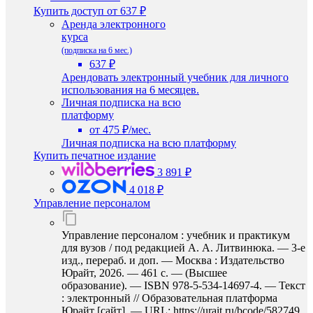
Купить доступ
от 637 ₽
Аренда электронного
курса
(подписка на 6 мес.)
637 ₽
Арендовать электронный учебник для личного
использования на 6 месяцев.
Личная подписка на всю
платформу
от 475 ₽/мес.
Личная подписка на всю платформу
Купить печатное издание
3 891 ₽
4 018 ₽
Управление персоналом
Управление персоналом : учебник и практикум
для вузов / под редакцией А. А. Литвинюка. — 3-е
изд., перераб. и доп. — Москва : Издательство
Юрайт, 2026. — 461 с. — (Высшее
образование). — ISBN 978-5-534-14697-4. — Текст
: электронный // Образовательная платформа
Юрайт [сайт]. — URL: https://urait.ru/bcode/582749