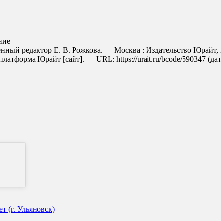
ние
венный редактор Е. В. Рожкова. — Москва : Издательство Юрайт,
латформа Юрайт [сайт]. — URL: https://urait.ru/bcode/590347 (дат
 (г. Ульяновск)