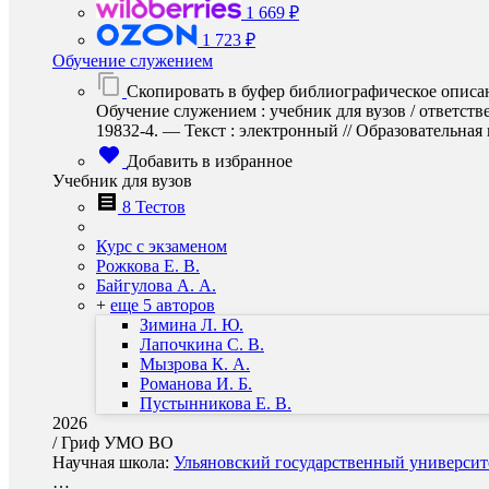
1 669 ₽
1 723 ₽
Обучение служением
Скопировать в буфер библиографическое описа
Обучение служением : учебник для вузов / ответст
19832-4. — Текст : электронный // Образовательная п
Добавить в избранное
Учебник для вузов
8 Тестов
Курс с экзаменом
Рожкова Е. В.
Байгулова А. А.
+
еще 5 авторов
Зимина Л. Ю.
Лапочкина С. В.
Мызрова К. А.
Романова И. Б.
Пустынникова Е. В.
2026
/
Гриф УМО ВО
Научная школа:
Ульяновский государственный университет
…