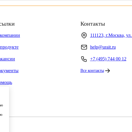
сылки
Контакты
 компании
111123, г.Москва, ул
продукте
help@urait.ru
акансии
+7 (495) 744 00 12
окументы
Все контакты
омощь
ью
ию