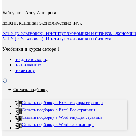
Байгулова Алсу Анваровна
доцент, кандидат экономических наук
УлГУ (г. Ульяновск). Институт экономики и бизнеса. Экономи
УлГУ (г. Ульяновск). Институт экономики и бизнеса
Учебники и курсы автора
1
по дате выхода
по названию
по автору
Скачать подборку
Скачать подборку в Excel текущая страница
Скачать подборку в Excel Все страницы
Скачать подборку в Word текущая страница
Скачать подборку в Word все страницы