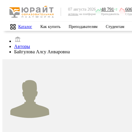
48 791
606
07 августа 2026
+2
активны
на платформе
Преподаватель
Студ
Каталог
Как купить
Преподавателям
Студентам
Авторы
Байгулова Алсу Анваровна