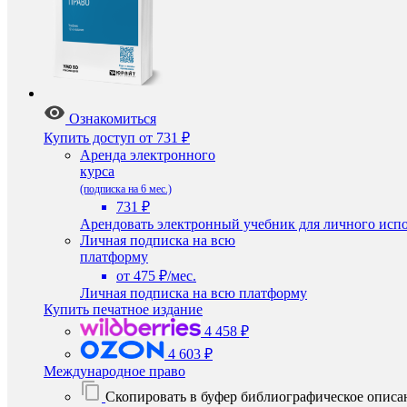
Ознакомиться
Купить доступ
от 731 ₽
Аренда электронного
курса
(подписка на 6 мес.)
731 ₽
Арендовать электронный учебник для личного испо
Личная подписка на всю
платформу
от 475 ₽/мес.
Личная подписка на всю платформу
Купить печатное издание
4 458 ₽
4 603 ₽
Международное право
Скопировать в буфер библиографическое описа