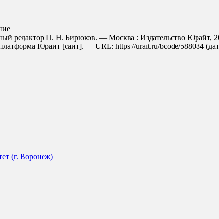
ние
енный редактор П. Н. Бирюков. — Москва : Издательство Юрайт, 
латформа Юрайт [сайт]. — URL: https://urait.ru/bcode/588084 (дат
ет (г. Воронеж)