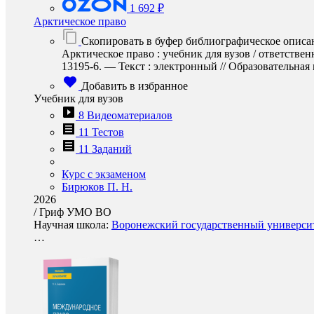
1 692 ₽
Арктическое право
Скопировать в буфер библиографическое описа
Арктическое право : учебник для вузов / ответств
13195-6. — Текст : электронный // Образовательная п
Добавить в избранное
Учебник для вузов
8 Видеоматериалов
11 Тестов
11 Заданий
Курс с экзаменом
Бирюков П. Н.
2026
/
Гриф УМО ВО
Научная школа:
Воронежский государственный университ
…