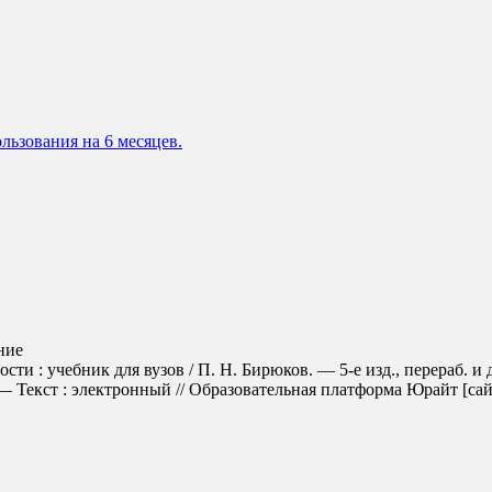
льзования на 6 месяцев.
ние
ти : учебник для вузов / П. Н. Бирюков. — 5-е изд., перераб. и
Текст : электронный // Образовательная платформа Юрайт [сайт].