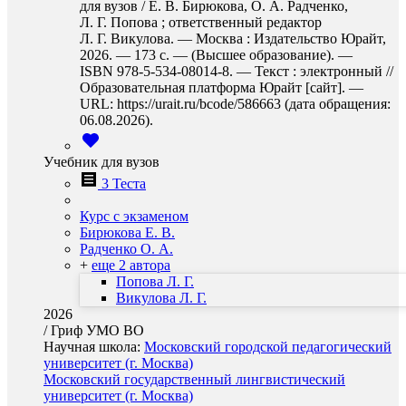
для вузов / Е. В. Бирюкова, О. А. Радченко,
Л. Г. Попова ; ответственный редактор
Л. Г. Викулова. — Москва : Издательство Юрайт,
2026. — 173 с. — (Высшее образование). —
ISBN 978-5-534-08014-8. — Текст : электронный //
Образовательная платформа Юрайт [сайт]. —
URL: https://urait.ru/bcode/586663 (дата обращения:
06.08.2026).
Учебник для вузов
3 Теста
Курс с экзаменом
Бирюкова Е. В.
Радченко О. А.
+
еще 2 автора
Попова Л. Г.
Викулова Л. Г.
2026
/
Гриф УМО ВО
Научная школа:
Московский городской педагогический
университет (г. Москва)
Московский государственный лингвистический
университет (г. Москва)