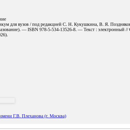
ние
м для вузов / под редакцией С. Н. Кукушкина, В. Я. Позднякова,
азование). — ISBN 978-5-534-13526-8. — Текст : электронный /
026).
мени Г.В. Плеханова (г. Москва)