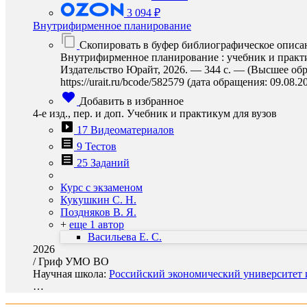
3 094 ₽
Внутрифирменное планирование
Скопировать в буфер библиографическое описа
Внутрифирменное планирование : учебник и практику
Издательство Юрайт, 2026. — 344 с. — (Высшее обр
https://urait.ru/bcode/582579 (дата обращения: 09.08.2
Добавить в избранное
4-е изд., пер. и доп. Учебник и практикум для вузов
17 Видеоматериалов
9 Тестов
25 Заданий
Курс с экзаменом
Кукушкин С. Н.
Поздняков В. Я.
+
еще 1 автор
Васильева Е. С.
2026
/
Гриф УМО ВО
Научная школа:
Российский экономический университет и
…