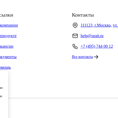
сылки
Контакты
 компании
111123, г.Москва, ул
продукте
help@urait.ru
акансии
+7 (495) 744 00 12
окументы
Все контакты
омощь
ью
ию