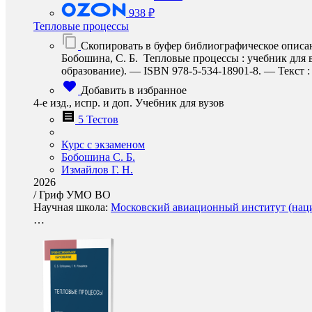
938 ₽
Тепловые процессы
Скопировать в буфер библиографическое описа
Бобошина, С. Б. Тепловые процессы : учебник для в
образование). — ISBN 978-5-534-18901-8. — Текст : 
Добавить в избранное
4-е изд., испр. и доп. Учебник для вузов
5 Тестов
Курс с экзаменом
Бобошина С. Б.
Измайлов Г. Н.
2026
/
Гриф УМО ВО
Научная школа:
Московский авиационный институт (наци
…