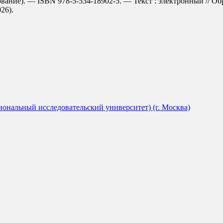
вание). — ISBN 978-5-534-18902-5. — Текст : электронный // О
026).
ональный исследовательский университет) (г. Москва)