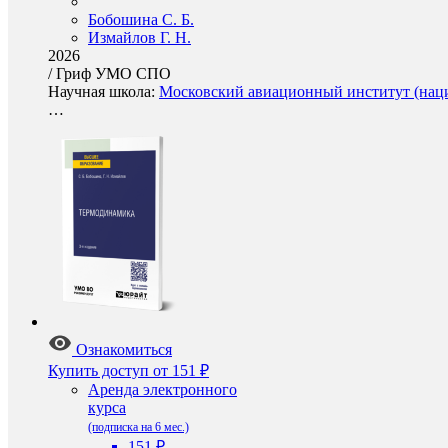
Бобошина С. Б.
Измайлов Г. Н.
2026
/
Гриф УМО СПО
Научная школа:
Московский авиационный институт (наци
…
Ознакомиться
Купить доступ
от 151 ₽
Аренда электронного
курса
(подписка на 6 мес.)
151 ₽