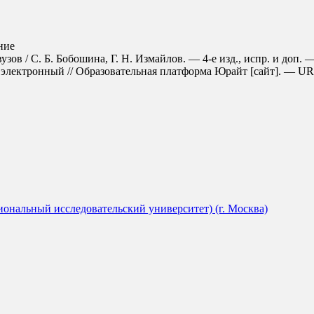
ние
узов / С. Б. Бобошина, Г. Н. Измайлов. — 4-е изд., испр. и доп.
электронный // Образовательная платформа Юрайт [сайт]. — URL: h
ональный исследовательский университет) (г. Москва)