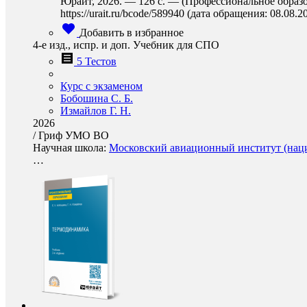
Юрайт, 2026. — 126 с. — (Профессиональное образо
https://urait.ru/bcode/589940 (дата обращения: 08.08.2
Добавить в избранное
4-е изд., испр. и доп. Учебник для СПО
5 Тестов
Курс с экзаменом
Бобошина С. Б.
Измайлов Г. Н.
2026
/
Гриф УМО ВО
Научная школа:
Московский авиационный институт (наци
…