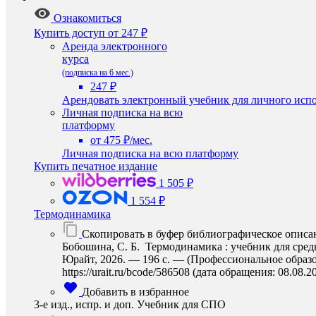
Ознакомиться
Купить доступ
от 247 ₽
Аренда электронного
курса
(подписка на 6 мес.)
247 ₽
Арендовать электронный учебник для личного испо
Личная подписка на всю
платформу
от 475 ₽/мес.
Личная подписка на всю платформу
Купить печатное издание
1 505 ₽
1 554 ₽
Термодинамика
Скопировать в буфер библиографическое описа
Бобошина, С. Б. Термодинамика : учебник для средн
Юрайт, 2026. — 196 с. — (Профессиональное образо
https://urait.ru/bcode/586508 (дата обращения: 08.08.2
Добавить в избранное
3-е изд., испр. и доп. Учебник для СПО